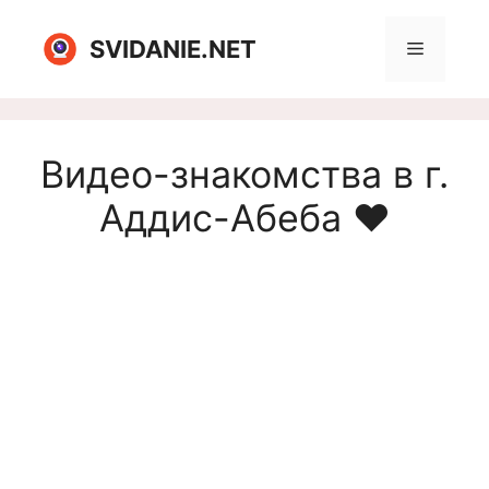
Перейти
к
SVIDANIE.NET
Меню
содержимому
Видео-знакомства в г.
Аддис-Абеба ❤️