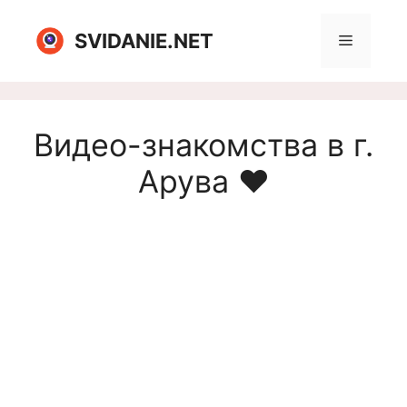
Перейти
к
SVIDANIE.NET
Меню
содержимому
Видео-знакомства в г.
Арува ❤️