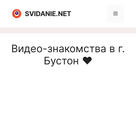
Перейти
к
SVIDANIE.NET
Меню
содержимому
Видео-знакомства в г.
Бустон ❤️