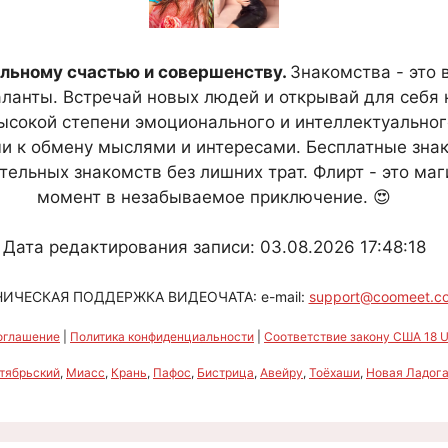
льному счастью и совершенству.
Знакомства - это 
анты. Встречай новых людей и открывай для себя н
ысокой степени эмоционального и интеллектуальног
 к обмену мыслями и интересами. Бесплатные знак
тельных знакомств без лишних трат. Флирт - это ма
момент в незабываемое приключение. 😍
Дата редактирования записи: 03.08.2026 17:48:18
НИЧЕСКАЯ ПОДДЕРЖКА ВИДЕОЧАТА: e-mail:
support@coomeet.c
оглашение
|
Политика конфиденциальности
|
Соответствие закону США 18 U.
тябрьский
,
Миасс
,
Крань
,
Пафос
,
Бистрица
,
Авейру
,
Тоёхаши
,
Новая Ладог