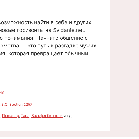
возможность найти в себе и других
овые горизонты на Svidanie.net.
о понимания. Начните общение с
омства — это путь к разгадке чужих
гия, которая превращает обычный
om
S.C. Section 2257
а
,
Пешавар
,
Тара
,
Вольфенбюттель
и т.д.