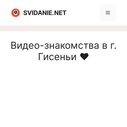
Перейти
к
SVIDANIE.NET
Меню
содержимому
Видео-знакомства в г.
Гисеньи ❤️