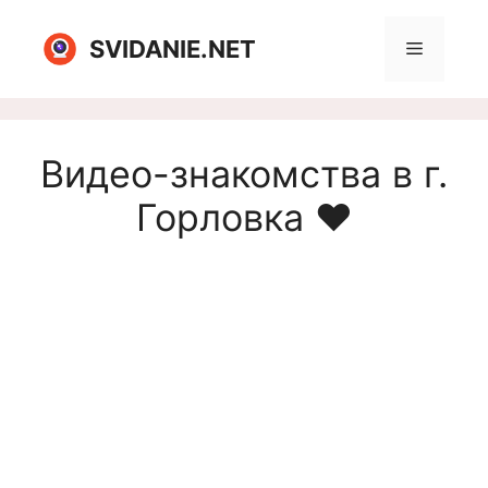
Перейти
к
SVIDANIE.NET
Меню
содержимому
Видео-знакомства в г.
Горловка ❤️