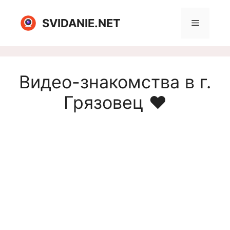
Перейти
к
SVIDANIE.NET
Меню
содержимому
Видео-знакомства в г.
Грязовец ❤️