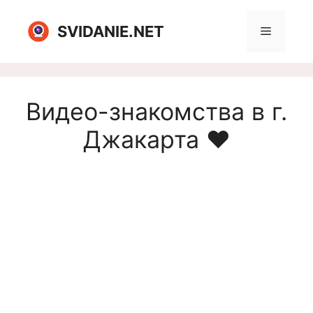
Перейти
к
SVIDANIE.NET
Меню
содержимому
Видео-знакомства в г.
Джакарта ❤️