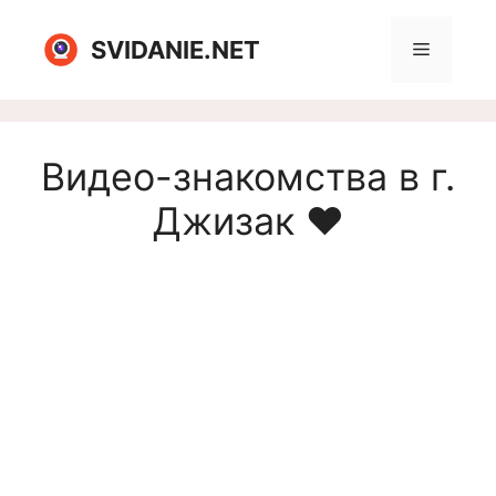
Перейти
к
SVIDANIE.NET
Меню
содержимому
Видео-знакомства в г.
Джизак ❤️