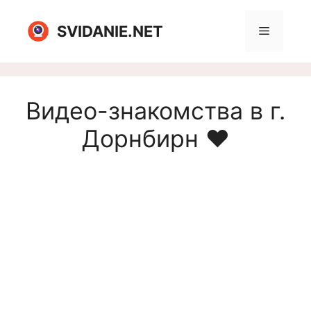
Перейти
к
SVIDANIE.NET
Меню
содержимому
Видео-знакомства в г.
Дорнбирн ❤️