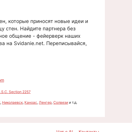
н, которые приносят новые идеи и
у стен. Найдите партнера без
ьное общение - фейерверк наших
а на Svidanie.net. Переписывайся,
om
S.C. Section 2257
к
,
Николаевск
,
Каноас
,
Ленгер
,
Солвези
и т.д.
Чат с AI
Контакты