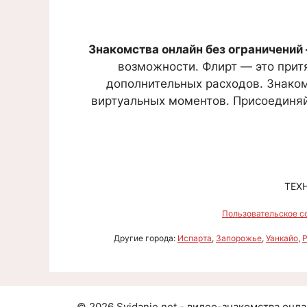
Знакомства онлайн без ограничений 
возможности. Флирт — это притя
дополнительных расходов. Знаком
виртуальных моментов. Присоединяйт
ТЕХ
Пользовательское с
Другие города:
Испарта
,
Запорожье
,
Уанкайо
,
©
2026
Svidanie.net - видео-знакомства онл