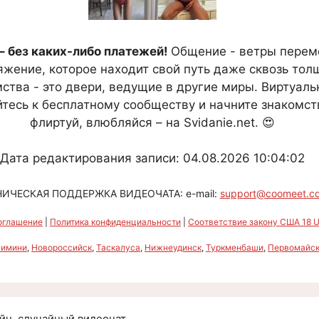
– без каких-либо платежей!
Общение - ветры переме
жение, которое находит свой путь даже сквозь толщ
ства - это двери, ведущие в другие миры. Виртуал
есь к бесплатному сообществу и начните знакомств
флиртуй, влюбляйся – на Svidanie.net. 😍
Дата редактирования записи: 04.08.2026 10:04:02
НИЧЕСКАЯ ПОДДЕРЖКА ВИДЕОЧАТА: e-mail:
support@coomeet.c
оглашение
|
Политика конфиденциальности
|
Соответствие закону США 18 U.
Римини
,
Новороссийск
,
Таскалуса
,
Нижнеудинск
,
Туркменбаши
,
Первомайс
айн, случайный видеочат.