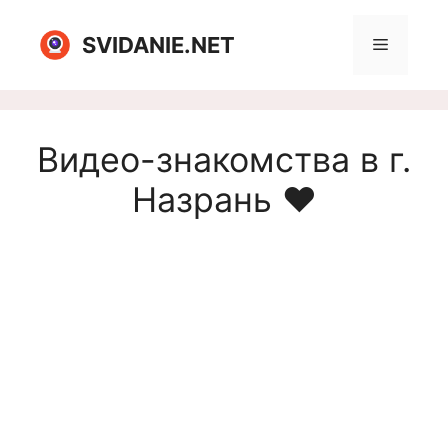
Перейти
к
SVIDANIE.NET
Меню
содержимому
Видео-знакомства в г.
Назрань ❤️