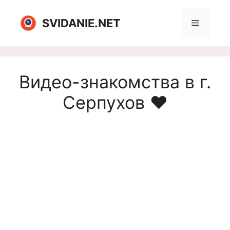
Перейти
к
SVIDANIE.NET
Меню
содержимому
Видео-знакомства в г.
Серпухов ❤️