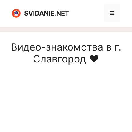
Перейти
к
SVIDANIE.NET
Меню
содержимому
Видео-знакомства в г.
Славгород ❤️