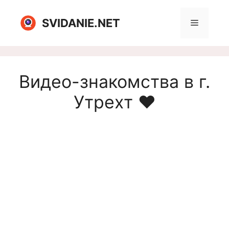
Перейти
к
SVIDANIE.NET
Меню
содержимому
Видео-знакомства в г.
Утрехт ❤️