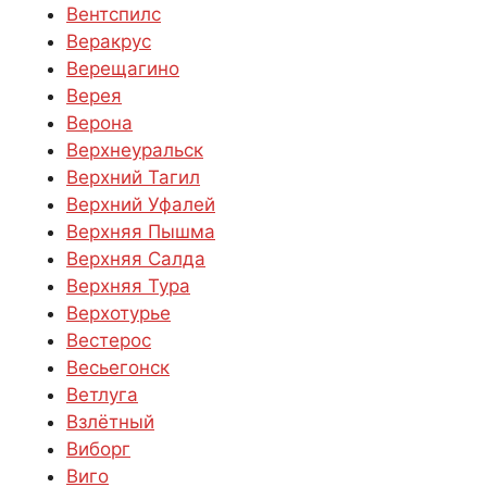
Вентспилс
Веракрус
Верещагино
Верея
Верона
Верхнеуральск
Верхний Тагил
Верхний Уфалей
Верхняя Пышма
Верхняя Салда
Верхняя Тура
Верхотурье
Вестерос
Весьегонск
Ветлуга
Взлётный
Виборг
Виго