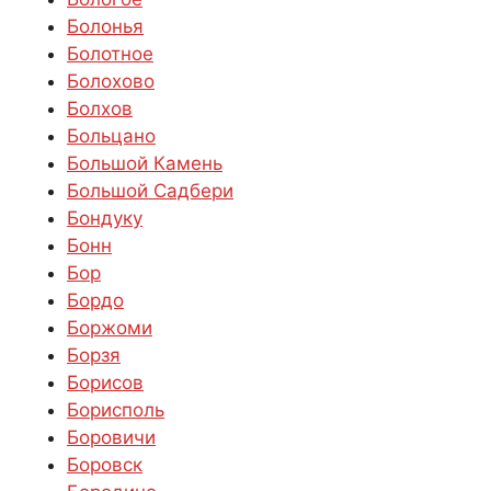
Болонья
Болотное
Болохово
Болхов
Больцано
Большой Камень
Большой Садбери
Бондуку
Бонн
Бор
Бордо
Боржоми
Борзя
Борисов
Борисполь
Боровичи
Боровск