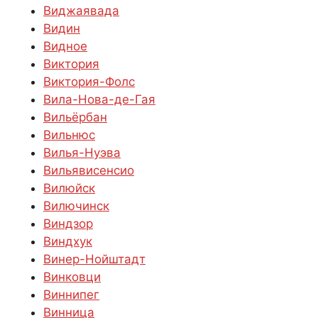
Виджаявада
Видин
Видное
Виктория
Виктория-Фолс
Вила-Нова-де-Гая
Вильёрбан
Вильнюс
Вилья-Нуэва
Вильявисенсио
Вилюйск
Вилючинск
Виндзор
Виндхук
Винер-Нойштадт
Винковци
Виннипег
Винница