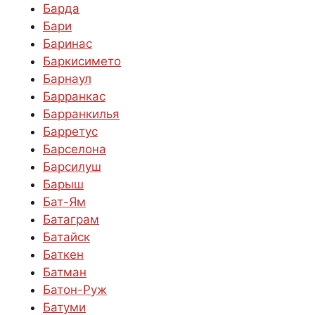
Барда
Бари
Баринас
Баркисимето
Барнаул
Барранкас
Барранкилья
Барретус
Барселона
Барсилуш
Барыш
Бат-Ям
Батаграм
Батайск
Баткен
Батман
Батон-Руж
Батуми