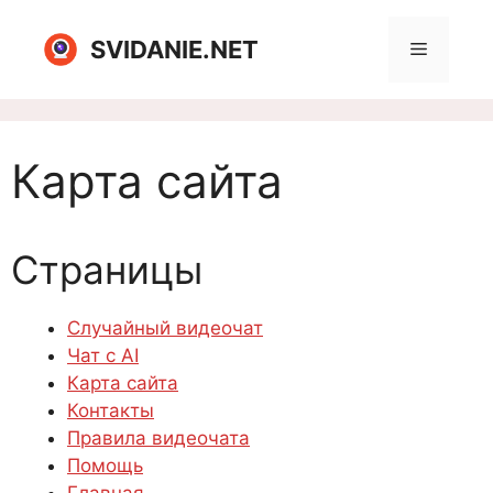
Перейти
к
SVIDANIE.NET
Меню
содержимому
Карта сайта
Страницы
Случайный видеочат
Чат с AI
Карта сайта
Контакты
Правила видеочата
Помощь