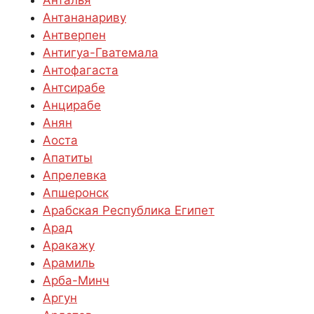
Антананариву
Антверпен
Антигуа-Гватемала
Антофагаста
Антсирабе
Анцирабе
Анян
Аоста
Апатиты
Апрелевка
Апшеронск
Арабская Республика Египет
Арад
Аракажу
Арамиль
Арба-Минч
Аргун