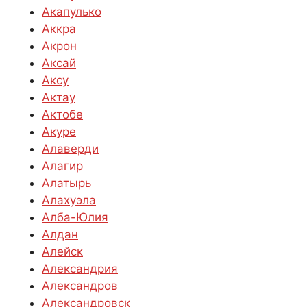
Акапулько
Аккра
Акрон
Аксай
Аксу
Актау
Актобе
Акуре
Алаверди
Алагир
Алатырь
Алахуэла
Алба-Юлия
Алдан
Алейск
Александрия
Александров
Александровск