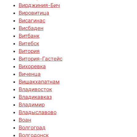
Вирджиния-Бич
Вировитица
Висагинас
Висбаден
Витбанк
Витебск
Витория
Витория-Гастейс
Вихоревка
Виченца
Вишакхапатнам
Владивосток
Владикавказ
Владимир
Владыславово
Воан
Волгоград
Волгодонск