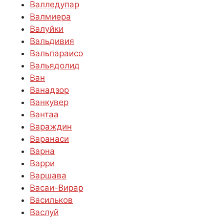
Валледупар
Валмиера
Валуйки
Вальдивия
Вальпараисо
Вальядолид
Ван
Ванадзор
Ванкувер
Вантаа
Вараждин
Варанаси
Варна
Варри
Варшава
Васаи-Вирар
Васильков
Васлуй