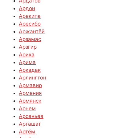
Ардатов
Ардон
Арекипа
Аресибо
Аржантёй
Арзамас
Арзгир
Арика
Арима
Аркадак
Арлингтон
Армавир
Армения
Армянск
Арнем
Арсеньев
Арташат
Артём