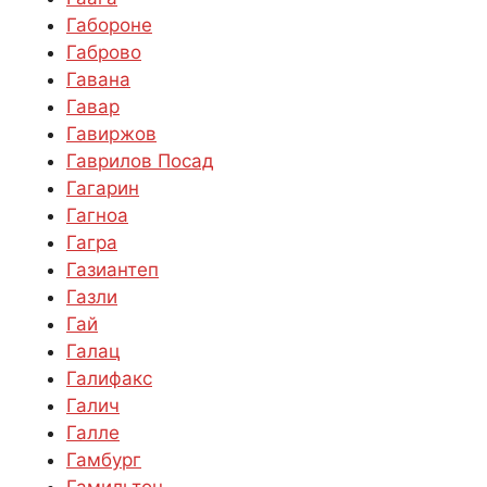
Габороне
Габрово
Гавана
Гавар
Гавиржов
Гаврилов Посад
Гагарин
Гагноа
Гагра
Газиантеп
Газли
Гай
Галац
Галифакс
Галич
Галле
Гамбург
Гамильтон