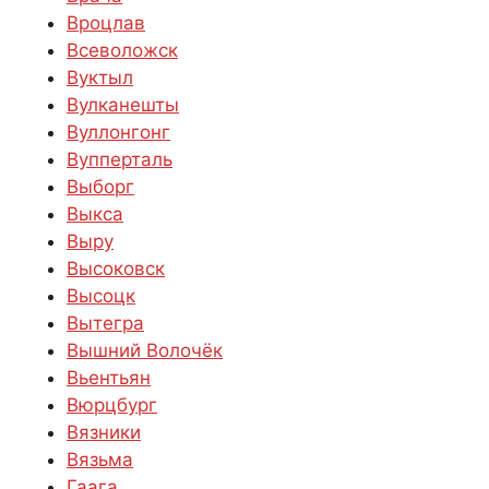
Вроцлав
Всеволожск
Вуктыл
Вулканешты
Вуллонгонг
Вупперталь
Выборг
Выкса
Выру
Высоковск
Высоцк
Вытегра
Вышний Волочёк
Вьентьян
Вюрцбург
Вязники
Вязьма
Гаага