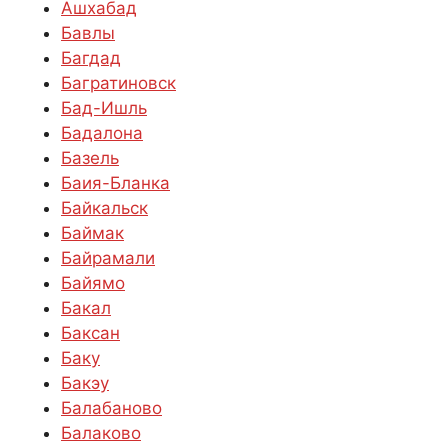
Ашхабад
Бавлы
Багдад
Багратиновск
Бад-Ишль
Бадалона
Базель
Баия-Бланка
Байкальск
Баймак
Байрамали
Байямо
Бакал
Баксан
Баку
Бакэу
Балабаново
Балаково