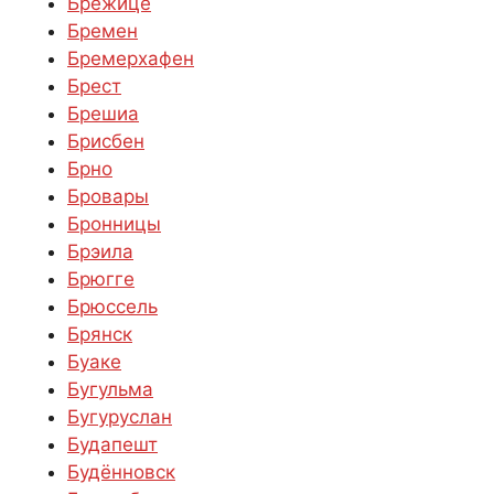
Брежице
Бремен
Бремерхафен
Брест
Брешиа
Брисбен
Брно
Бровары
Бронницы
Брэила
Брюгге
Брюссель
Брянск
Буаке
Бугульма
Бугуруслан
Будапешт
Будённовск