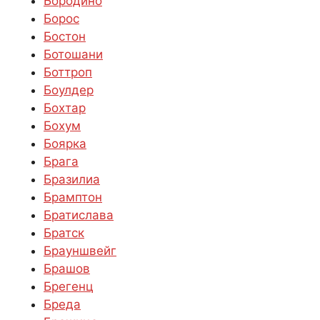
Бородино
Борос
Бостон
Ботошани
Боттроп
Боулдер
Бохтар
Бохум
Боярка
Брага
Бразилиа
Брамптон
Братислава
Братск
Брауншвейг
Брашов
Брегенц
Бреда