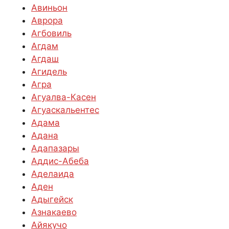
Авиньон
Аврора
Агбовиль
Агдам
Агдаш
Агидель
Агра
Агуалва-Касен
Агуаскальентес
Адама
Адана
Адапазары
Аддис-Абеба
Аделаида
Аден
Адыгейск
Азнакаево
Айякучо