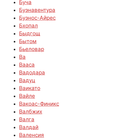
Буча
Буэнавентура
Буэнос-Айрес
Бхопал
Быдгощ
Бытом
Бьеловар
Ва
Вааса
Вадодара
Вадуц
Ваикато
Вайле
Вакоас-Финикс
Валбжих
Валга
Валдай
Валенсия