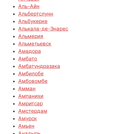
Аль-Айн
Альбертслунн
Альбукерке
Алькала-де-Энарес
Альмерия
Альметьевск
Амадора
Амбато
Амбатундразака
Амбилобе
Амбовомбе
Амман
Ампанихи
Амритсар
Амстердам
Амурск
Амьен
Анадырь