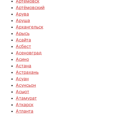
Артёмовск
Артёмовский
Арува
Аруша
Архангельск
Арысь
Асайта
Асбест
Асеновград
Асино
Астана
Астрахань
Асуан
Асунсьон
Асьют
Атамурат
Аткарск
Атланта