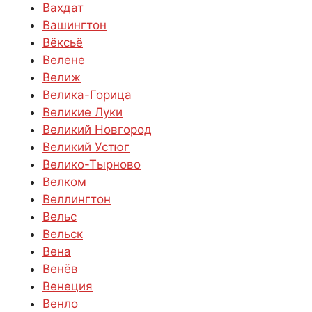
Вахдат
Вашингтон
Вёксьё
Велене
Велиж
Велика-Горица
Великие Луки
Великий Новгород
Великий Устюг
Велико-Тырново
Велком
Веллингтон
Вельс
Вельск
Вена
Венёв
Венеция
Венло