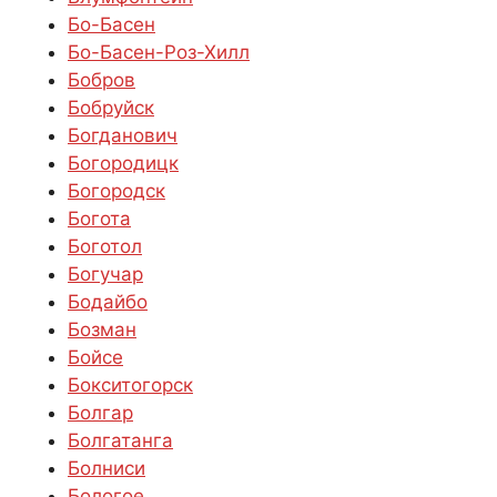
Бо-Басен
Бо-Басен-Роз-Хилл
Бобров
Бобруйск
Богданович
Богородицк
Богородск
Богота
Боготол
Богучар
Бодайбо
Бозман
Бойсе
Бокситогорск
Болгар
Болгатанга
Болниси
Бологое