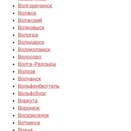
Волгореченск
Волжск
Волжский
Волковыск
Вологда
Володарск
Волоколамск
Волосово
Волта-Редонда
Волхов
Волчанск
Вольфенбюттель
Вольфсбург
Воркута
Воронеж
Воскресенск
Воткинск
Врача