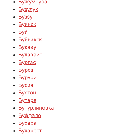
Бужумбура
Бузулук
Бузэу
Буинск
Буй
Буйнакск
Букаву
Булавайо
Бургас
Бурса
Бурури
Бусия
Бустон
Бутаре
Бутурлиновка
Буффало
Бухара
Бухарест