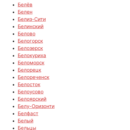
Белёв
Белен
Белиз-Сити
Белинский
Белово
Белогорск
Белозерск
Белокуриха
Беломорск
Белорецк
Белореченск
Белосток
Белоусово
Белоярский
Белу-Оризонти
Белфаст
Белый
Бельцы