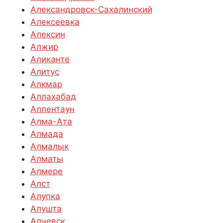
Александровск-Сахалинский
Алексеевка
Алексин
Алжир
Аликанте
Алитус
Алкмар
Аллахабад
Аллентаун
Алма-Ата
Алмада
Алмалык
Алматы
Алмере
Алст
Алупка
Алушта
Алчевск