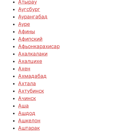
Атырау
Аугсбург
Аурангабад
Ауре
Афины
Афипский
Афьонкарахисар
Ахалкалаки
Ахалцихе
Ахен
Ахмадабад
Ахтала
Ахтубинск
Ачинск
Аша
Ашдод
Ашкелон
Аштарак