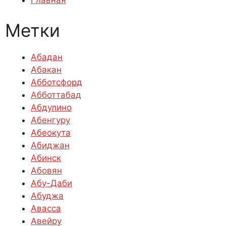
Главная
Метки
Абадан
Абакан
Абботсфорд
Абботтабад
Абдулино
Абенгуру
Абеокута
Абиджан
Абинск
Абовян
Абу-Даби
Абуджа
Авасса
Авейру