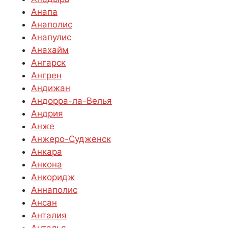
Анапа
Анаполис
Анапулис
Анахайм
Ангарск
Ангрен
Андижан
Андорра-ла-Велья
Андрия
Анже
Анжеро-Судженск
Анкара
Анкона
Анкоридж
Аннаполис
Ансан
Анталия
Анталья