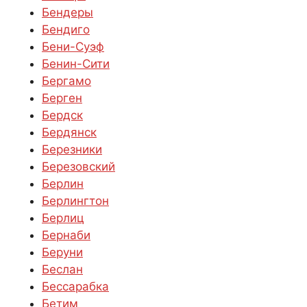
Бендеры
Бендиго
Бени-Суэф
Бенин-Сити
Бергамо
Берген
Бердск
Бердянск
Березники
Березовский
Берлин
Берлингтон
Берлиц
Бернаби
Беруни
Беслан
Бессарабка
Бетим