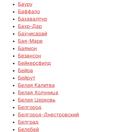
Бауру
Баффало
Бахавалпур
Бахр-Дар
Бахчисарай
Бая-Маре
Баямон
Безансон
Бейкерсфилд
Бейра
Бейрут
Белая Калитва
Белая Холуница
Белая Церковь
Белгород
Белгород-Днестровский
Белград
Белебей