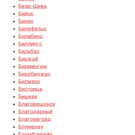
Беэр-Шева
Бийск
Бикин
Билефельд
Билибино
Биллингс
Бильбао
Биржай
Бирмингем
Биробиджан
Бисмарк
Бистрица
Бишкек
Благовещенск
Благодарный
Благоевград
Блуменау
Блумфонтейн