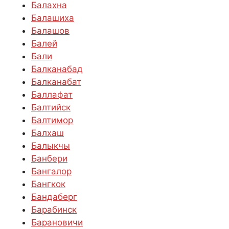
Балахна
Балашиха
Балашов
Балей
Бали
Балканабад
Балканабат
Баллафат
Балтийск
Балтимор
Балхаш
Балыкчы
Банбери
Бангалор
Бангкок
Бандаберг
Барабинск
Барановичи